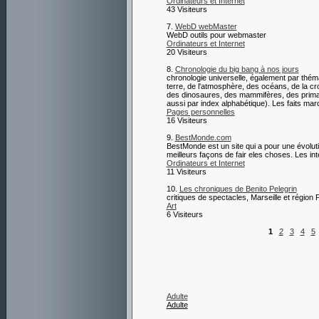
Ordinateurs et Internet
43 Visiteurs
7.
WebD webMaster
WebD outils pour webmaster
Ordinateurs et Internet
20 Visiteurs
8.
Chronologie du big bang à nos jours
chronologie universelle, également par thémat
terre, de l'atmosphère, des océans, de la cr
des dinosaures, des mammifères, des primat
aussi par index alphabétique). Les faits mar
Pages personnelles
16 Visiteurs
9.
BestMonde.com
BestMonde est un site qui a pour une évoluti
meilleurs façons de fair eles choses. Les in
Ordinateurs et Internet
11 Visiteurs
10.
Les chroniques de Benito Pelegrin
critiques de spectacles, Marseille et région
Art
6 Visiteurs
1
2
3
4
5
Adulte
Adulte