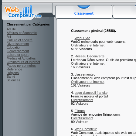
Classement par Catégories
Adulte
Classement général (28588).
Affaires et économie
Art
1.
WebD Site
Culture et societé
WebD online outils pour webmasters.
Divertissement
Ordinateurs et Internet
Éducation
5185 Visiteurs
Gouvernement
Loisirs et sport
2.
Réseau Découverte
Médias et Actualités
Le réseau Découverte. Outils de première qua
Ordinateurs et Internet
Ordinateurs et Internet
Pages personnelles
163 Visiteurs
Référence
Régions
3.
classementsc
Santé
Classement du web compteur pour test du
Sciences
Ordinateurs et Internet
101 Visiteurs
4.
page d'acceuil francite
Francité moteur et portail
Divertissement
92 Visiteurs
5.
Flirtmoi
Agence de rencontre flirtmoi.com.
Divertissement
90 Visiteurs
6.
Web Compteur
Web Compteur, statistique de site web en te