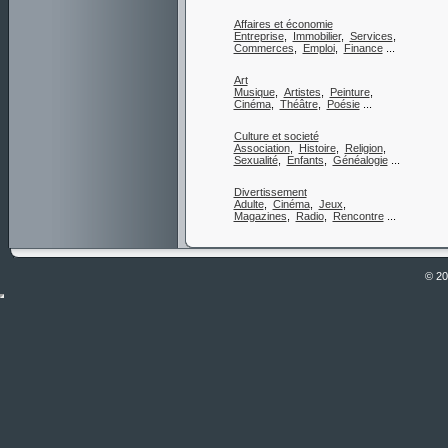
Affaires et économie
Entreprise
,
Immobilier
,
Services
,
Commerces
,
Emploi
,
Finance
...
Art
Musique
,
Artistes
,
Peinture
,
Cinéma
,
Théâtre
,
Poésie
...
Culture et societé
Association
,
Histoire
,
Religion
,
Sexualité
,
Enfants
,
Généalogie
...
Divertissement
Adulte
,
Cinéma
,
Jeux
,
Magazines
,
Radio
,
Rencontre
...
© 2